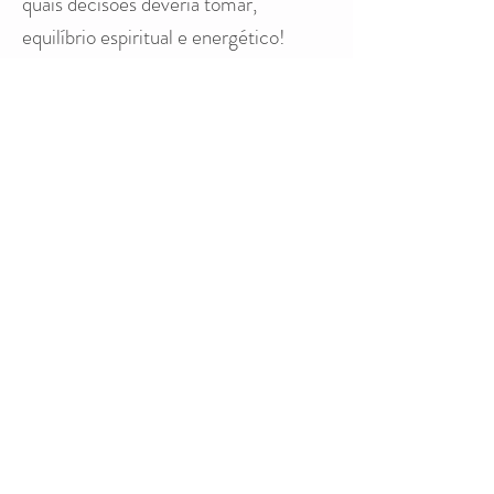
quais decisões deveria tomar,
equilíbrio espiritual e energético!
Claramente obtive melhoras e
expansão através da técnica, super
indico! Gratidão."
"Atenciosa desde o inicio, logo após o
atendimento me senti melhor e mais
calma. Depois do atendimento eu
recebi um arquivo com todas as
explicações, me indicou uma oração
para melhorar ainda mais meu bem-
estar."